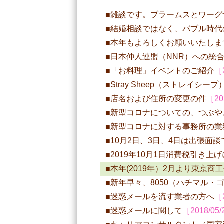
雑談です。ブラームスとワーグ
結婚相談ではなく、バブル時代
本年もよろしくお願いいたしま
日本仲人連盟（NNR）への統
「お料理」イベントのご紹介
［2
Stray Sheep（ストレイシ
店名および住所の変更の件
［20
新型コロナについての、つぶや
新型コロナに対する事務所の業
10月2日、3日、4日は出張面
2019年10月1日消費税引き
本年(2019年）2月より東京
新年早々、8050（ハチマル・
迷惑メールを流す業者の方へ
［2
迷惑メールに関して
［2018/05